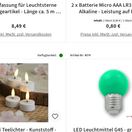
assung für Leuchtsterne
2 x Batterie Micro AAA LR3
eartikel - Länge ca. 5 m -
Alkaline - Leistung auf 
14 Fassung - weiß
CAMELION
Inhalt:
2 Stück
(0,40 € / 1 Stück
Regulärer Preis:
Regulärer Pr
8,49 €
0,80 €
nkl. MwSt. zzgl. Versandkosten
Preise inkl. MwSt. zzgl. Vers
Verfügbarkeit:
Artikel-Nr: 4074
 Teelichter - Kunststoff -
LED Leuchtmittel G45 - gr