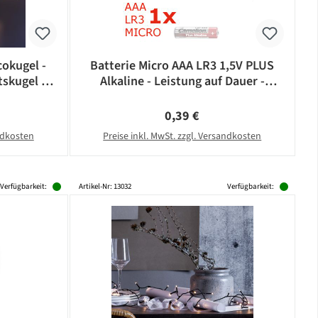
okugel -
Batterie Micro AAA LR3 1,5V PLUS
skugel -
Alkaline - Leistung auf Dauer -
- silber
CAMELION
eis:
Regulärer Preis:
0,39 €
andkosten
Preise inkl. MwSt. zzgl. Versandkosten
Verfügbarkeit:
Artikel-Nr: 13032
Verfügbarkeit: