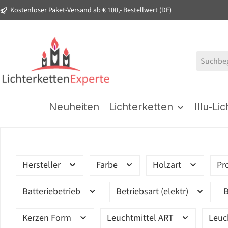
Kostenloser Paket-Versand ab € 100,- Bestellwert (DE)
springen
Zur Hauptnavigation springen
Neuheiten
Lichterketten
Illu-Li
Hersteller
Farbe
Holzart
Pr
Batteriebetrieb
Betriebsart (elektr)
B
Kerzen Form
Leuchtmittel ART
Leuc