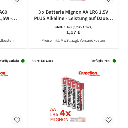
 A60
3 x Batterie Mignon AA LR6 1,5V
1,5W -
PLUS Alkaline - Leistung auf Dauer -
5lm -
CAMELION
Inhalt:
3 Stück
(0,39 € / 1 Stück)
bonat
eis:
Regulärer Preis:
1,17 €
andkosten
Preise inkl. MwSt. zzgl. Versandkosten
Verfügbarkeit:
Artikel-Nr: 13384
Verfügbarkeit: