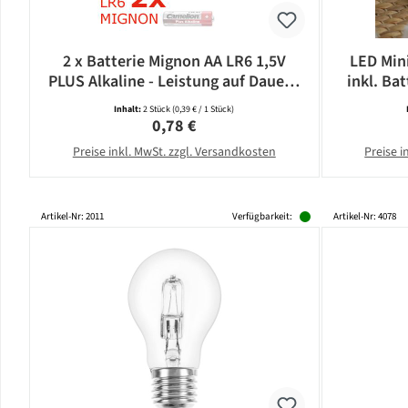
2 x Batterie Mignon AA LR6 1,5V
LED Mini
PLUS Alkaline - Leistung auf Dauer -
inkl. Bat
CAMELION
Inhalt:
2 Stück
(0,39 € / 1 Stück)
Regulärer Preis:
0,78 €
Preise inkl. MwSt. zzgl. Versandkosten
Preise i
Artikel-Nr: 2011
Verfügbarkeit:
Artikel-Nr: 4078