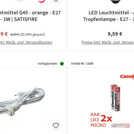
tmittel G45 - orange - E27
LED Leuchtmittel -
- 1W | SATISFIRE
Tropfenlampe - E27 - 
Warmweiß 2600K - 2
schlagfestes Polycar
kaufspreis:
Regulärer Preis:
Regulärer Pr
99 €
9,59 €
4,99 €
(20.04% gespart)
nkl. MwSt. zzgl. Versandkosten
Preise inkl. MwSt. zzgl. Vers
Verfügbarkeit:
Artikel-Nr: 13389