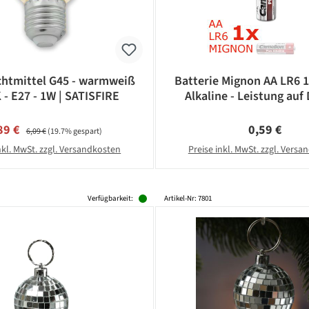
htmittel G45 - warmweiß
Batterie Mignon AA LR6 
 - E27 - 1W | SATISFIRE
Alkaline - Leistung auf 
CAMELION
rkaufspreis:
Regulärer Preis:
Regulärer Pr
89 €
0,59 €
6,09 €
(19.7% gespart)
nkl. MwSt. zzgl. Versandkosten
Preise inkl. MwSt. zzgl. Vers
Verfügbarkeit:
Artikel-Nr: 7801