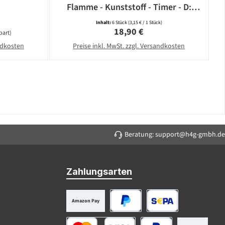
Flamme - Kunststoff - Timer - D:
5,8cm - weiß - 6er Set
Inhalt:
6 Stück
(3,15 € / 1 Stück)
Regulärer Preis:
18,90 €
part)
andkosten
Preise inkl. MwSt. zzgl. Versandkosten
Beratung: support@h4g-gmbh.de
Zahlungsarten
Amazon Pay
PayPal
SEPA Lastschrift