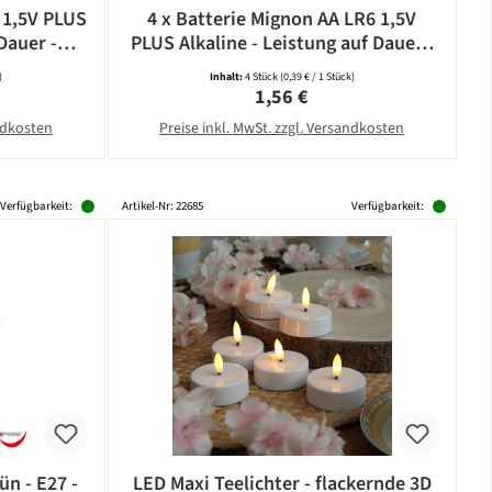
 1,5V PLUS
4 x Batterie Mignon AA LR6 1,5V
Dauer -
PLUS Alkaline - Leistung auf Dauer -
CAMELION
)
Inhalt:
4 Stück
(0,39 € / 1 Stück)
eis:
Regulärer Preis:
1,56 €
andkosten
Preise inkl. MwSt. zzgl. Versandkosten
Verfügbarkeit:
Artikel-Nr: 22685
Verfügbarkeit:
ün - E27 -
LED Maxi Teelichter - flackernde 3D