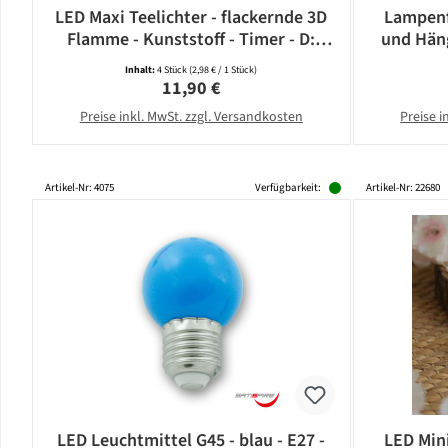
LED Maxi Teelichter - flackernde 3D
Lampenf
Flamme - Kunststoff - Timer - D:
und Häng
5,8cm - weiß - 4er Set
E
Inhalt:
4 Stück
(2,98 € / 1 Stück)
Regulärer Preis:
11,90 €
Preise inkl. MwSt. zzgl. Versandkosten
Preise i
Artikel-Nr: 4075
Verfügbarkeit:
Artikel-Nr: 22680
LED Leuchtmittel G45 - blau - E27 -
LED Mini