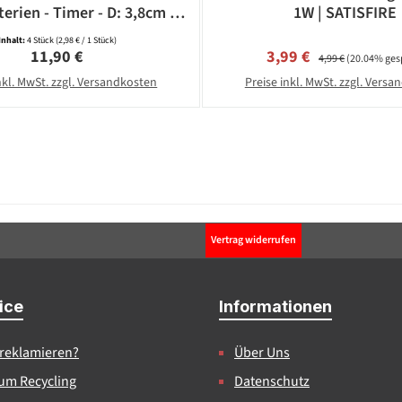
terien - Timer - D: 3,8cm -
1W | SATISFIRE
weiß - 4 Stück
Inhalt:
4 Stück
(2,98 € / 1 Stück)
Regulärer Preis:
Verkaufspreis:
Regulärer Preis:
11,90 €
3,99 €
4,99 €
(20.04% ges
nkl. MwSt. zzgl. Versandkosten
Preise inkl. MwSt. zzgl. Vers
Vertrag widerrufen
ice
Informationen
 reklamieren?
Über Uns
um Recycling
Datenschutz