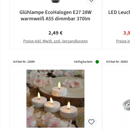
Glühlampe EcoHalogen E27 28W
LED Leuch
warmweiß A55 dimmbar 370lm
Regulärer Preis:
Ver
2,49 €
3,
Preise inkl. MwSt. zzgl. Versandkosten
Preise i
Artikel-Nr: 22684
Verfügbarkeit:
Artikel-Nr: 26063