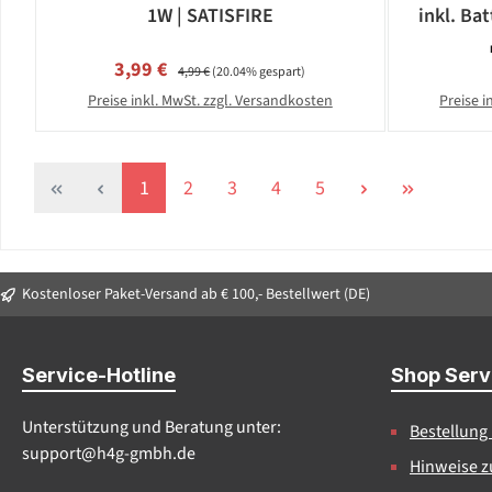
1W | SATISFIRE
inkl. Bat
Verkaufspreis:
Regulärer Preis:
3,99 €
4,99 €
(20.04% gespart)
Preise inkl. MwSt. zzgl. Versandkosten
Preise i
Seite
Seite
Seite
Seite
Seite
1
2
3
4
5
Kostenloser Paket-Versand ab € 100,- Bestellwert (DE)
Service-Hotline
Shop Serv
Unterstützung und Beratung unter:
Bestellung
support@h4g-gmbh.de
Hinweise z