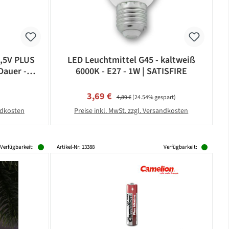
1,5V PLUS
LED Leuchtmittel G45 - kaltweiß
Dauer -
6000K - E27 - 1W | SATISFIRE
eis:
Verkaufspreis:
Regulärer Preis:
3,69 €
4,89 €
(24.54% gespart)
andkosten
Preise inkl. MwSt. zzgl. Versandkosten
Verfügbarkeit:
Artikel-Nr: 13388
Verfügbarkeit: