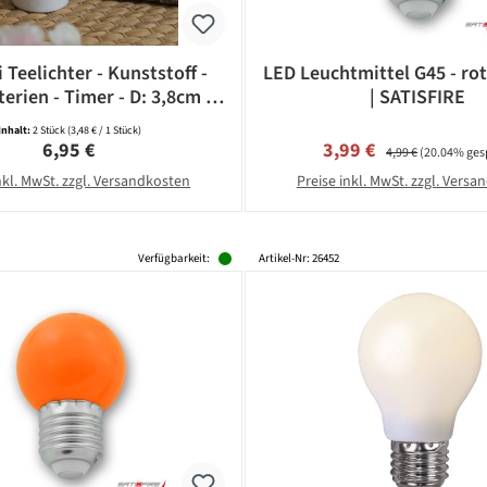
 Teelichter - Kunststoff -
LED Leuchtmittel G45 - rot
terien - Timer - D: 3,8cm -
| SATISFIRE
weiß - 2 Stück
Inhalt:
2 Stück
(3,48 € / 1 Stück)
Regulärer Preis:
Verkaufspreis:
Regulärer Preis:
6,95 €
3,99 €
4,99 €
(20.04% ges
nkl. MwSt. zzgl. Versandkosten
Preise inkl. MwSt. zzgl. Vers
Verfügbarkeit:
Artikel-Nr: 26452