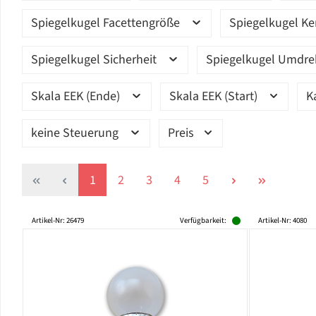
Spiegelkugel Facettengröße
Spiegelkugel K
Spiegelkugel Sicherheit
Spiegelkugel Umdr
Skala EEK (Ende)
Skala EEK (Start)
K
keine Steuerung
Preis
Seite
Seite
Seite
Seite
Seite
1
2
3
4
5
Artikel-Nr: 26479
Verfügbarkeit:
Artikel-Nr: 4080