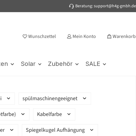
Beratung: support@h4g-gmbh.de
Wunschzettel
Mein Konto
Warenkorb
ten
Solar
Zubehör
SALE
ei
spülmaschinengeeignet
tfarbe)
Kabelfarbe
ter
Spiegelkugel Aufhängung