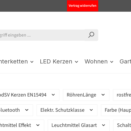
Vertrag widerrufen
chterketten
LED Kerzen
Wohnen
Gar
odSV Kerzen EN15494
RöhrenLänge
rostfr
luetooth
Elektr. Schutzklasse
Farbe (Haup
htmittel Effekt
Leuchtmittel Glasart
Schal