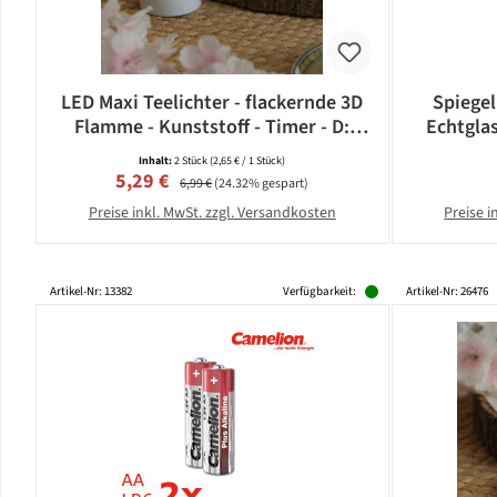
LED Maxi Teelichter - flackernde 3D
Spiegel
Flamme - Kunststoff - Timer - D:
Echtgla
5,8cm - weiß - 2er Set
Inhalt:
2 Stück
(2,65 € / 1 Stück)
Verkaufspreis:
Regulärer Preis:
5,29 €
6,99 €
(24.32% gespart)
Preise inkl. MwSt. zzgl. Versandkosten
Preise i
Artikel-Nr: 13382
Verfügbarkeit:
Artikel-Nr: 26476