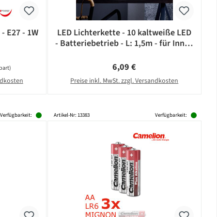
 - E27 - 1W
LED Lichterkette - 10 kaltweiße LED
- Batteriebetrieb - L: 1,5m - für Innen
- schwarzes Kabel
Regulärer Preis:
6,09 €
part)
andkosten
Preise inkl. MwSt. zzgl. Versandkosten
Verfügbarkeit:
Artikel-Nr: 13383
Verfügbarkeit: