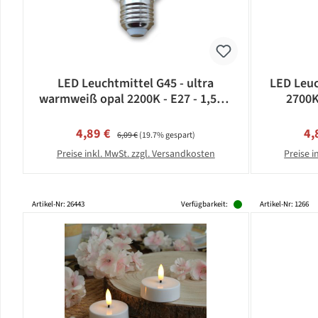
LED Leuchtmittel G45 - ultra
LED Leuc
warmweiß opal 2200K - E27 - 1,5W |
2700K
SATISFIRE
Verkaufspreis:
Regulärer Preis:
Ve
4,89 €
4,
6,09 €
(19.7% gespart)
Preise inkl. MwSt. zzgl. Versandkosten
Preise i
Artikel-Nr: 26443
Verfügbarkeit:
Artikel-Nr: 1266