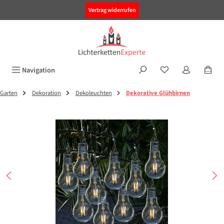
alt springen
Vertrag widerrufen
Navigation
Garten
Dekoration
Dekoleuchten
Dekorative Glühbirnen
Bildergalerie überspringen