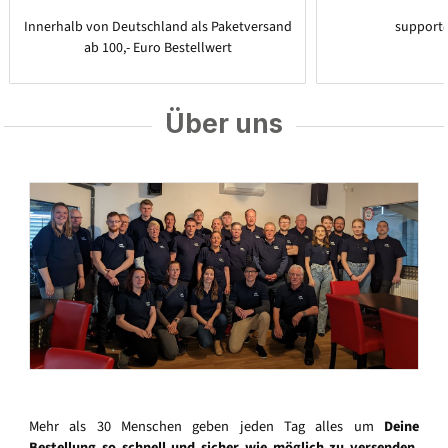
Innerhalb von Deutschland als Paketversand
support
ab 100,- Euro Bestellwert
Über uns
Mehr als 30 Menschen geben jeden Tag alles um
Deine
Bestellung so schnell und sicher wie möglich zu versenden
.