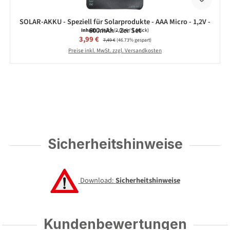
SOLAR-AKKU - Speziell für Solarprodukte - AAA Micro - 1,2V -
600mAh - 2er Set
Inhalt:
2 Stück
(2,00 € / 1 Stück)
Verkaufspreis:
3,99 €
Regulärer Preis:
7,49 €
(46.73% gespart)
Preise inkl. MwSt. zzgl. Versandkosten
Sicherheitshinweise
Download:
Sicherheitshinweise
Kundenbewertungen