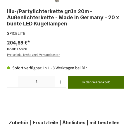
Illu-/Partylichterkette grün 20m -
Außenlichterkette - Made in Germany - 20 x
bunte LED Kugellampen
SPICELITE
204,89 €*
Inhalt:
1 Stück
Preise inkl. MwSt. zzgl. Versandkosten
Sofort verfügbar: In 1 - 3 Werktagen bei Dir
Produkt Anzahl: Gib den gewünschten Wert ein oder benutze die Schaltflächen um die Anzahl zu erhöhen ode
In den Warenkorb
Zubehör | Ersatzteile | Ähnliches | mit bestellen