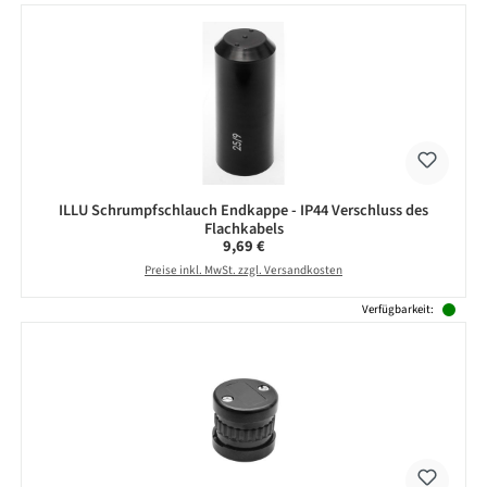
ILLU Schrumpfschlauch Endkappe - IP44 Verschluss des
Flachkabels
Regulärer Preis:
9,69 €
Preise inkl. MwSt. zzgl. Versandkosten
Verfügbarkeit: