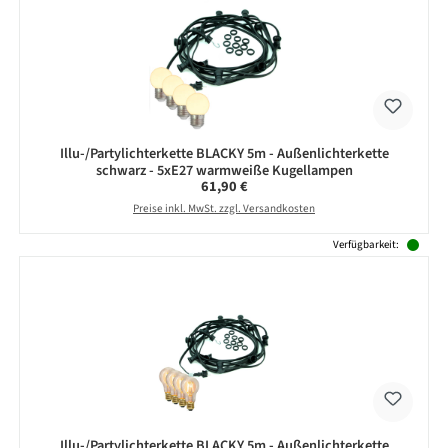
Illu-/Partylichterkette BLACKY 5m - Außenlichterkette
schwarz - 5xE27 warmweiße Kugellampen
Regulärer Preis:
61,90 €
Preise inkl. MwSt. zzgl. Versandkosten
Verfügbarkeit:
Illu-/Partylichterkette BLACKY 5m - Außenlichterkette