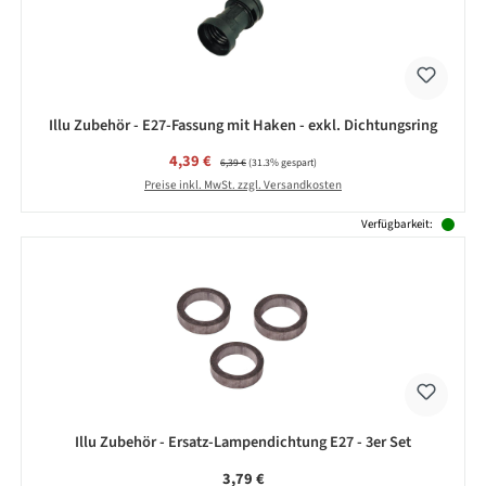
Illu Zubehör - E27-Fassung mit Haken - exkl. Dichtungsring
Verkaufspreis:
4,39 €
Regulärer Preis:
6,39 €
(31.3% gespart)
Preise inkl. MwSt. zzgl. Versandkosten
Verfügbarkeit:
Illu Zubehör - Ersatz-Lampendichtung E27 - 3er Set
Regulärer Preis:
3,79 €