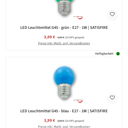
LED Leuchtmittel G45 - grün - E27 - 1W | SATISFIRE
Verkaufspreis:
3,99 €
Regulärer Preis:
4,99 €
(20.04% gespart)
Preise inkl. MwSt. zzgl. Versandkosten
Verfügbarkeit:
LED Leuchtmittel G45 - blau - E27 - 1W | SATISFIRE
Verkaufspreis:
3,99 €
Regulärer Preis:
4,99 €
(20.04% gespart)
Preise inkl. MwSt. zzgl. Versandkosten