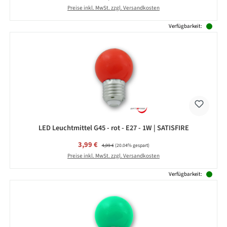
Preise inkl. MwSt. zzgl. Versandkosten
Verfügbarkeit:
LED Leuchtmittel G45 - rot - E27 - 1W | SATISFIRE
Verkaufspreis:
3,99 €
Regulärer Preis:
4,99 €
(20.04% gespart)
Preise inkl. MwSt. zzgl. Versandkosten
Verfügbarkeit: