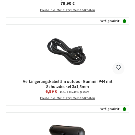
Regulärer Preis:
79,90 €
Preise inkl. MwSt. zzgl. Versandkosten
Verfügbarkeit:
Verlängerungskabel 5m outdoor Gummi IP44 mit
Schutzdeckel 3x1,5mm
Verkaufspreis:
6,99 €
Regulärer Preis:
15,69 €
(55.45% gespart)
Preise inkl. MwSt. zzgl. Versandkosten
Verfügbarkeit: