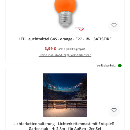
LED Leuchtmittel G45 - orange - E27 - 1W | SATISFIRE
Verkaufspreis:
3,99 €
Regulärer Preis:
4,99 €
(20.04% gespart)
Preise inkl. MwSt. zzgl. Versandkosten
Verfügbarkeit:
Lichterkettenhalterung - Lichterkettenmast mit Erdspieß -
Gartenstab - H: 2,8m - für Außen - 2er Set