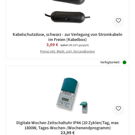
Kabelschutzdose, schwarz - zur Verlegung von Stromkabeln
im Freien (Kabelbox)
Verkaufspreis:
3,09 €
Regulärer Preis:
6,09 €
(49.26% gespart)
Preise inkl. MwSt. zzgl. Versandkosten
Verfügbarkeit:
Digitale Wochen Zeitschaltuhr IP44 (20 Zyklen/Tag, max
1800W, Tages-Wochen-/Wochenendprogramm)
Regulärer Preis:
23,99 €