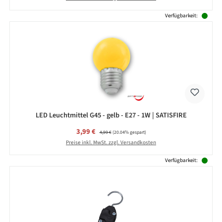
Verfügbarkeit:
LED Leuchtmittel G45 - gelb - E27 - 1W | SATISFIRE
Verkaufspreis:
3,99 €
Regulärer Preis:
4,99 €
(20.04% gespart)
Preise inkl. MwSt. zzgl. Versandkosten
Verfügbarkeit: