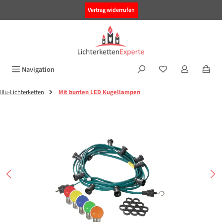
alt springen
Vertrag widerrufen
Navigation
Illu-Lichterketten
Mit bunten LED Kugellampen
Bildergalerie überspringen