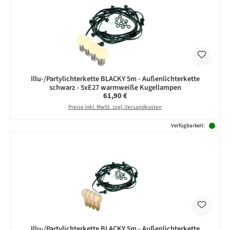
Illu-/Partylichterkette BLACKY 5m - Außenlichterkette
schwarz - 5xE27 warmweiße Kugellampen
Regulärer Preis:
61,90 €
Preise inkl. MwSt. zzgl. Versandkosten
Verfügbarkeit:
Illu-/Partylichterkette BLACKY 5m - Außenlichterkette