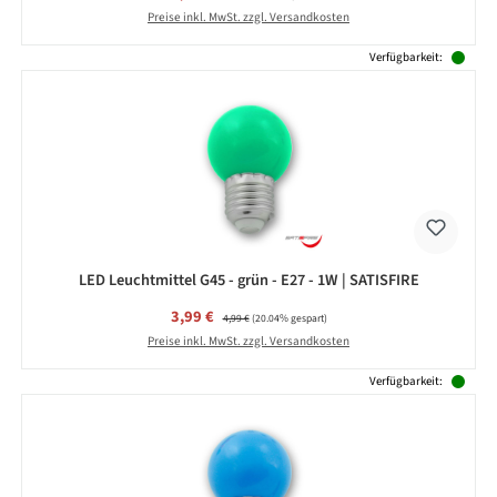
Preise inkl. MwSt. zzgl. Versandkosten
Verfügbarkeit:
LED Leuchtmittel G45 - grün - E27 - 1W | SATISFIRE
Verkaufspreis:
3,99 €
Regulärer Preis:
4,99 €
(20.04% gespart)
Preise inkl. MwSt. zzgl. Versandkosten
Verfügbarkeit: