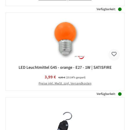
Verfügbarkeit:
LED Leuchtmittel G45 - orange - E27 - 1W | SATISFIRE
Verkaufspreis:
3,99 €
Regulärer Preis:
4,99 €
(20.04% gespart)
Preise inkl. MwSt. zzgl. Versandkosten
Verfügbarkeit: