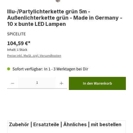
Illu-/Partylichterkette grün 5m -
Außenlichterkette grün - Made in Germany -
10 x bunte LED Lampen
SPICELITE
104,59 €*
Inhalt:
1 Stück
Preise inkl. MwSt. zzgl. Versandkosten
Sofort verfügbar: In 1 - 3 Werktagen bei Dir
Produkt Anzahl: Gib den gewünschten Wert ein oder benutze die Schaltflächen um die Anzahl zu erhöhen ode
In den Warenkorb
Zubehör | Ersatzteile | Ähnliches | mit bestellen