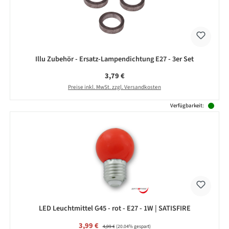
Illu Zubehör - Ersatz-Lampendichtung E27 - 3er Set
Regulärer Preis:
3,79 €
Preise inkl. MwSt. zzgl. Versandkosten
Verfügbarkeit:
LED Leuchtmittel G45 - rot - E27 - 1W | SATISFIRE
Verkaufspreis:
3,99 €
Regulärer Preis:
4,99 €
(20.04% gespart)