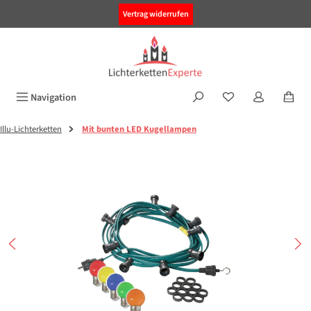
alt springen
Vertrag widerrufen
Navigation
Illu-Lichterketten
Mit bunten LED Kugellampen
Bildergalerie überspringen