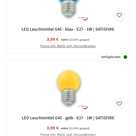
LED Leuchtmittel G45 - blau - E27 - 1W | SATISFIRE
Verkaufspreis:
3,99 €
Regulärer Preis:
4,99 €
(20.04% gespart)
Preise inkl. MwSt. zzgl. Versandkosten
Verfügbarkeit:
LED Leuchtmittel G45 - gelb - E27 - 1W | SATISFIRE
Verkaufspreis:
3,99 €
Regulärer Preis:
4,99 €
(20.04% gespart)
Preise inkl. MwSt. zzgl. Versandkosten