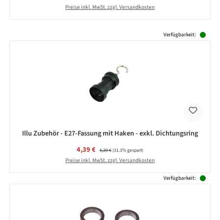
Preise inkl. MwSt. zzgl. Versandkosten
Produktgalerie überspringen
Verfügbarkeit:
Illu Zubehör - E27-Fassung mit Haken - exkl. Dichtungsring
Verkaufspreis:
4,39 €
Regulärer Preis:
6,39 €
(31.3% gespart)
Preise inkl. MwSt. zzgl. Versandkosten
Verfügbarkeit: