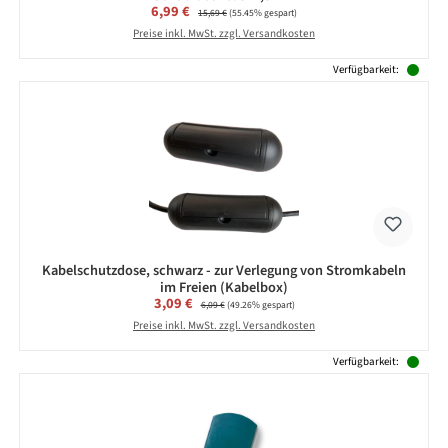
Verkaufspreis:
6,99 €
Regulärer Preis:
15,69 €
(55.45% gespart)
Preise inkl. MwSt. zzgl. Versandkosten
Verfügbarkeit:
Kabelschutzdose, schwarz - zur Verlegung von Stromkabeln
im Freien (Kabelbox)
Verkaufspreis:
3,09 €
Regulärer Preis:
6,09 €
(49.26% gespart)
Preise inkl. MwSt. zzgl. Versandkosten
Verfügbarkeit: