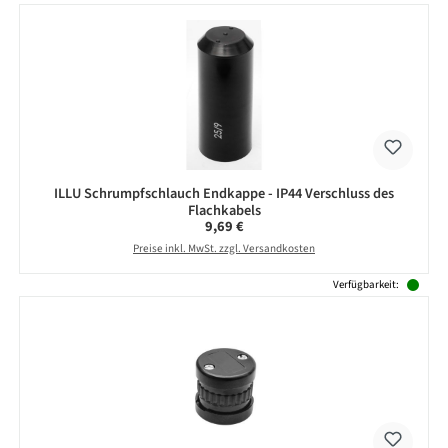
ILLU Schrumpfschlauch Endkappe - IP44 Verschluss des
Flachkabels
Regulärer Preis:
9,69 €
Preise inkl. MwSt. zzgl. Versandkosten
Verfügbarkeit: